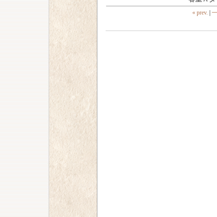
« prev.
|