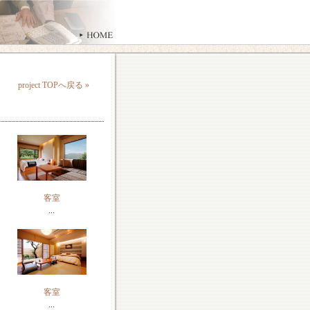
project TOPへ戻る »
客室
...
客室
...