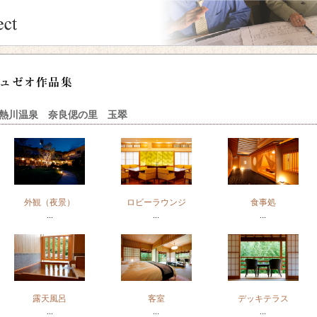
熱川温泉 奈良偲の里 玉翠
外観（夜景）
ロビーラウンジ
食事処
...
...
...
露天風呂
客室
デッキテラス
...
...
...