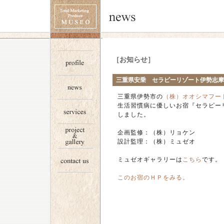
［お知らせ］
三重県安乗 セラピーリゾート伊勢志摩
三重県伊勢市の
（株）オオシマフー
生活習慣病に優しいお宿『セラピー
しました。
企画監修：（株）リョケン
設計監理：（株）ミュゼオ
ミュゼオギャラリーは
こちら
です。
このお宿のＨＰをみる。