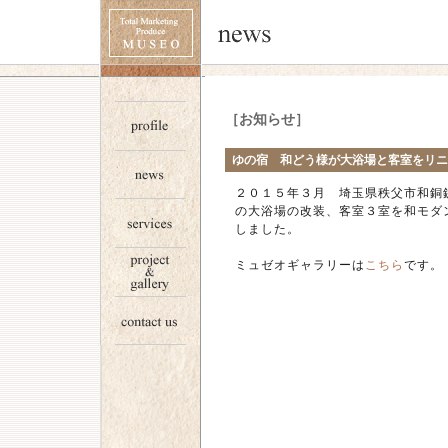
［お知らせ］
ゆの宿 和どう様が大浴場と客室をリニ
２０１５年３月 埼玉県秩父市和銅
の大浴場の改装、客室３室を和モダ
しました。
ミュゼオギャラリーは
こちら
です。