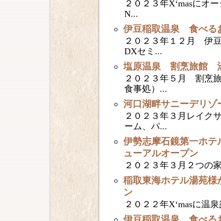
２０２３年X‘masにオ
N...
伊豆稲取温泉 食べる
２０２３年１２月 伊
DXセミ...
塩原温泉 割烹旅館 
２０２３年５月 割烹
食事処）...
河口湖畔サニーデリゾ
２０２３年３月レイク
ーム、パ...
伊勢志摩石鏡第一ホテ
ューアルオープン
２０２３年３月２つの家族風
稲取東海ホテル湯苑様
ン
２０２２年X‘masに温泉露
伊豆稲取温泉 食べる